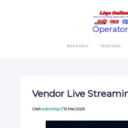
Lewati
ke
konten
Operator
BERANDA
TENTANG
Vendor Live Streami
Oleh
adminliqo
/
10 Mei 2026