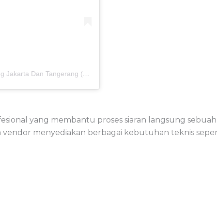
Sebuah kiriman dibagikan oleh Jasa Live Streaming Jakarta Dan Tangerang (@jasalivestreamingjakarta)
ofesional yang membantu proses siaran langsung sebua
 vendor menyediakan berbagai kebutuhan teknis sepert