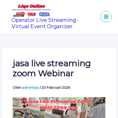
Lewati
ke
konten
Operator Live Streaming -
Virtual Event Organizer
jasa live streaming
zoom Webinar
Oleh
adminliqo
/
20 Februari 2026