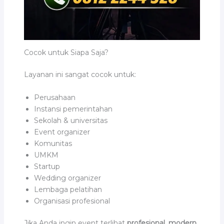
Cocok untuk Siapa Saja?
Layanan ini sangat cocok untuk:
Perusahaan
Instansi pemerintahan
Sekolah & universitas
Event organizer
Komunitas
UMKM
Startup
Wedding organizer
Lembaga pelatihan
Organisasi profesional
Jika Anda ingin event terlihat
profesional, modern,