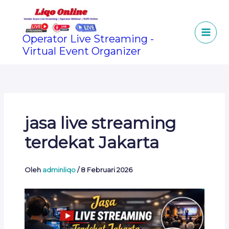
Lewati
ke
konten
Operator Live Streaming -
Virtual Event Organizer
jasa live streaming
terdekat Jakarta
Oleh
adminliqo
/
8 Februari 2026