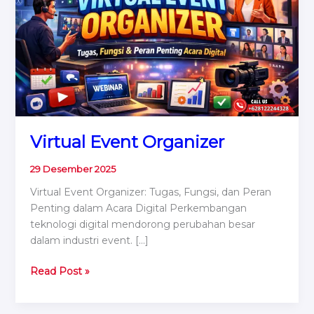
Virtual Event Organizer
29 Desember 2025
Virtual Event Organizer: Tugas, Fungsi, dan Peran
Penting dalam Acara Digital Perkembangan
teknologi digital mendorong perubahan besar
dalam industri event. […]
Virtual
Read Post »
Event
Organizer