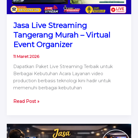
Jasa Live Streaming
Tangerang Murah – Virtual
Event Organizer
11 Maret 2026
Dapatkan Paket Live Streaming Terbaik untuk
Berbagai Kebutuhan Acara Layanan video
production berbasis teknologi kini hadir untuk
memenuhi berbagai kebutuhan
Jasa
Read Post »
Live
Streaming
Tangerang
Murah
–