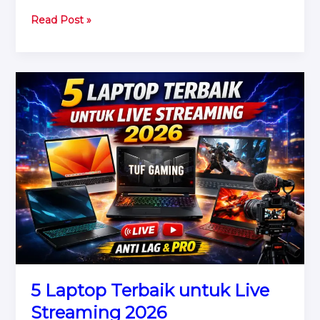
Jasa
Read Post »
Live
Streaming
Event
Bekasi
5 Laptop Terbaik untuk Live
Streaming 2026