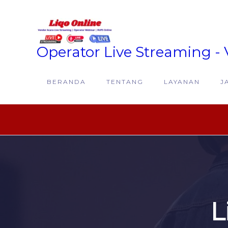
Lewati
ke
konten
Operator Live Streaming - 
BERANDA
TENTANG
LAYANAN
J
L